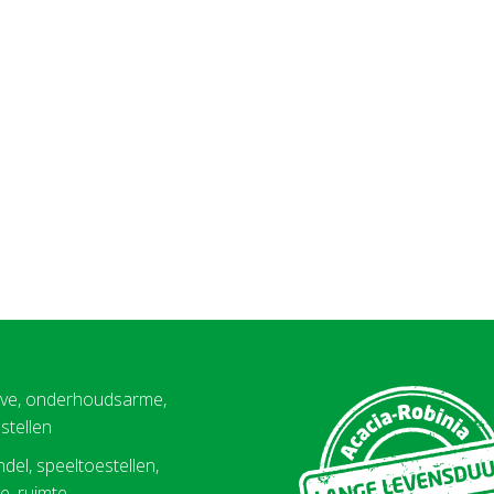
eve, onderhoudsarme,
stellen
del, speeltoestellen,
, ruimte