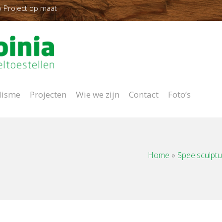
Project op maat
lisme
Projecten
Wie we zijn
Contact
Foto’s
Home
»
Speelsculpt