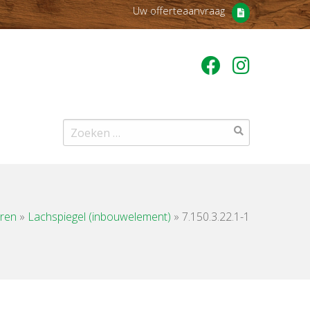
Uw offerteaanvraag
Zoeken
naar:
uren
»
Lachspiegel (inbouwelement)
»
7.150.3.22.1-1