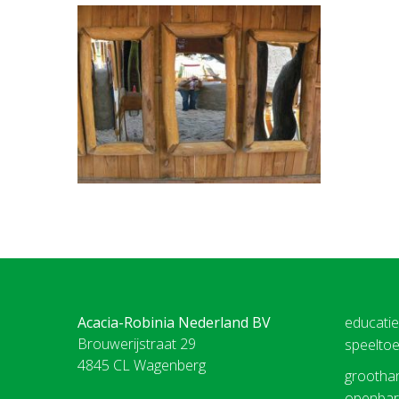
Acacia-Robinia Nederland BV
educati
Brouwerijstraat 29
speeltoe
4845 CL Wagenberg
groothan
openbare