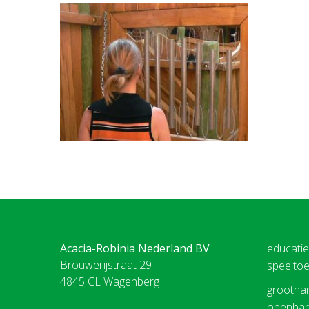
Acacia-Robinia Nederland BV
educati
Brouwerijstraat 29
speeltoe
4845 CL Wagenberg
groothan
openbare