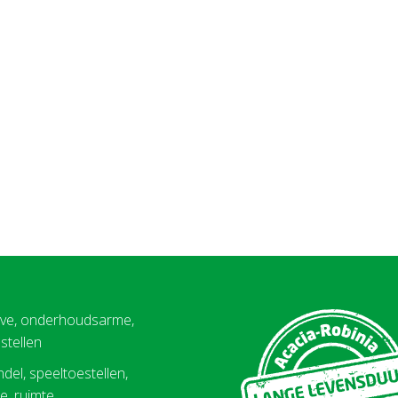
eve, onderhoudsarme,
stellen
del, speeltoestellen,
, ruimte