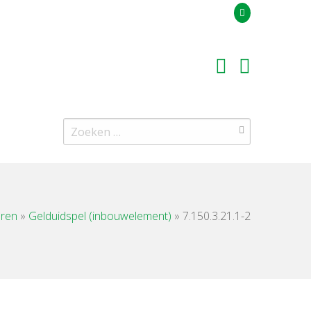
Uw offerteaanvraag
Zoeken
naar:
uren
»
Gelduidspel (inbouwelement)
»
7.150.3.21.1-2