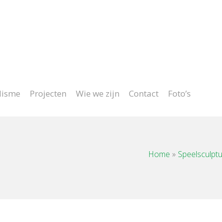
Project op maat
lisme
Projecten
Wie we zijn
Contact
Foto’s
Home
»
Speelsculpt