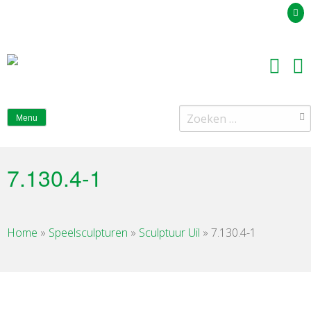
Uw offerteaanvraag
Zoeken
Menu
naar:
7.130.4-1
Home
»
Speelsculpturen
»
Sculptuur Uil
»
7.130.4-1