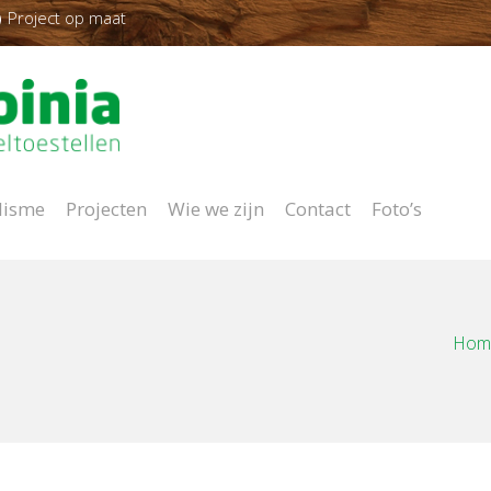
Project op maat
lisme
Projecten
Wie we zijn
Contact
Foto’s
Hom