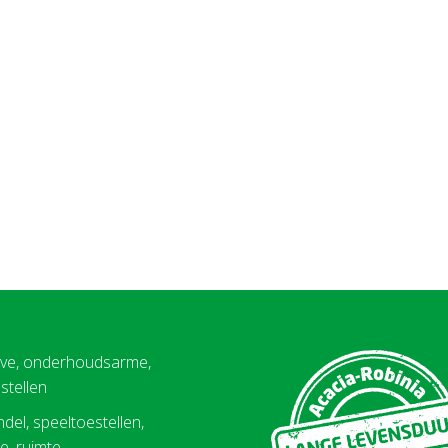
eve, onderhoudsarme,
stellen
del, speeltoestellen,
, ruimte