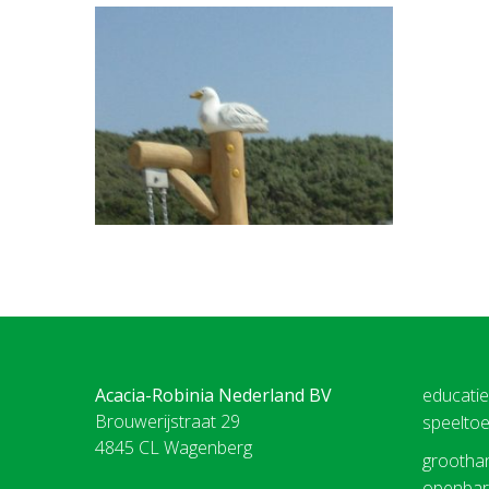
Acacia-Robinia Nederland BV
educati
Brouwerijstraat 29
speeltoe
4845 CL Wagenberg
groothan
openbare