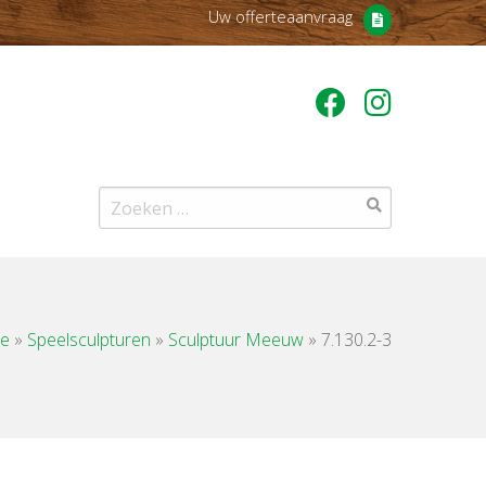
Uw offerteaanvraag
Zoeken
naar:
e
»
Speelsculpturen
»
Sculptuur Meeuw
»
7.130.2-3