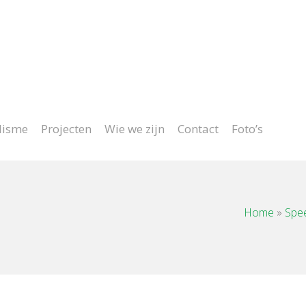
oject op maat
lisme
Projecten
Wie we zijn
Contact
Foto’s
Home
»
Spe