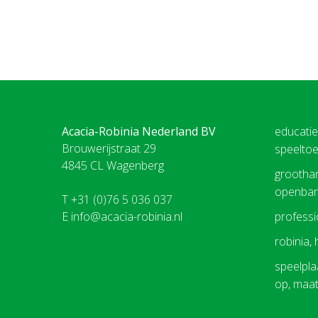
Acacia-Robinia Nederland BV
educati
Brouwerijstraat 29
speeltoe
4845 CL Wagenberg
groothan
openbare
T +31 (0)76 5 036 037
E
info@acacia-robinia.nl
professio
robinia,
speelplaa
op, maa