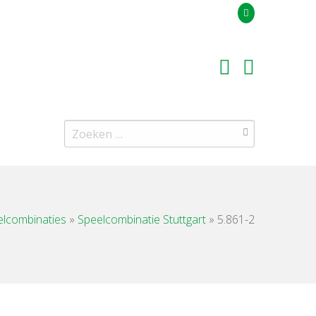
Uw offerteaanvraag
Zoeken
naar:
elcombinaties
»
Speelcombinatie Stuttgart
»
5.861-2