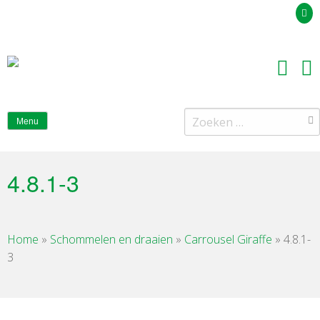
Uw offerteaanvraag
Zoeken
Menu
naar:
4.8.1-3
Home
»
Schommelen en draaien
»
Carrousel Giraffe
»
4.8.1-
3