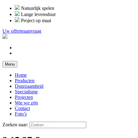
Natuurlijk spelen
Lange levensduur
Project op maat
Uw offerteaanvraag
Menu
Home
Producten
Duurzaamheid
Specialisme
Projecten
Wie we zijn
Contact
Foto’s
Zoeken naar: