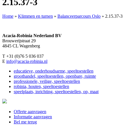
2.15.37-3
Home
»
Klimmen en turnen
»
Balanceerparcours Oslo
»
2.15.37-3
Acacia-Robinia Nederland BV
Brouwerijstraat 29
4845 CL Wagenberg
T +31 (0)76 5 036 037
E
info@acacia-robinia.nl
educatieve, onderhoudsarme, speeltoestellen
groothandel, speeltoestellen, openbare, ruimte
professionele, veilige, speeltoestellen
robinia, houten, speeltoestellen
speelplaats, inrichting, speeltoestellen, op, maat
Offerte aanvragen
Informatie aanvragen
Bel me terug