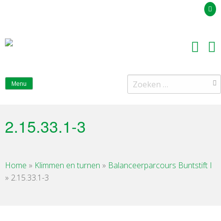
Uw offerteaanvraag
Zoeken
Menu
naar:
2.15.33.1-3
Home
»
Klimmen en turnen
»
Balanceerparcours Buntstift I
»
2.15.33.1-3