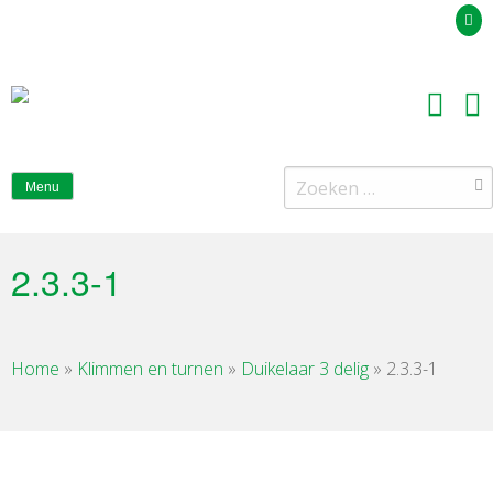
Uw offerteaanvraag
Zoeken
Menu
naar:
2.3.3-1
Home
»
Klimmen en turnen
»
Duikelaar 3 delig
»
2.3.3-1