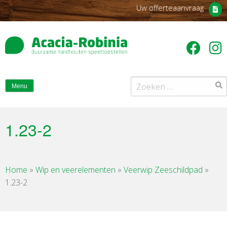
Uw offerteaanvraag
Zoeken
Menu
naar:
1.23-2
Home
»
Wip en veerelementen
»
Veerwip Zeeschildpad
»
1.23-2